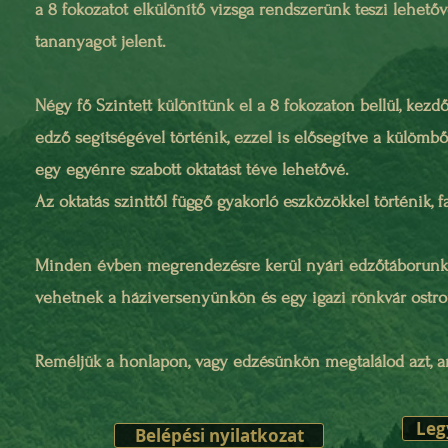
a 8 fokozatot elkülönítő vizsga rendszerünk teszi lehet
tananyagot jelent.
Négy fő Szintett különítünk el a 8 fokozaton bellül, kezd
edző segítségével történik, ezzel is elősegítve a külömb
egy egyénre szabott oktatást téve lehetővé.
Az oktatás szinttől függő gyakorló eszközökkel történik, f
Minden évben megrendezésre kerül nyári edzőtáborunk, a
vehetnek a háziversenyünkön és egy igazi rönkvár ostr
Reméljük a honlapon, vagy edzésünkön megtalálod azt, a
Leg
Belépési nyilatkozat