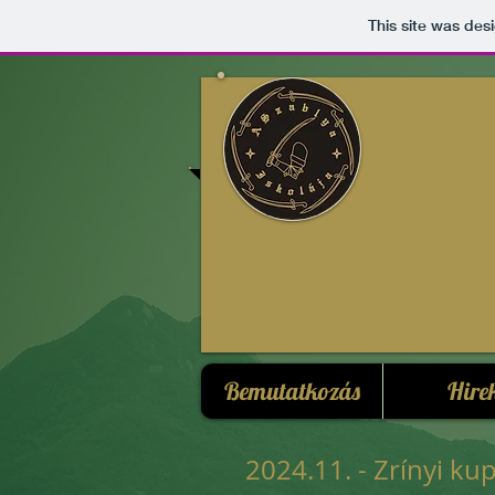
This site was des
A Szab
Bemutatkozás
Hire
2024.11. - Zrínyi ku