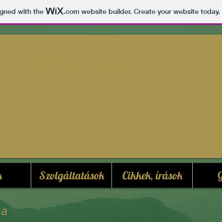
igned with the
.com
website builder. Create your website today.
lya Iskolája Egyesület
k
Szolgáltatások
Cikkek, írások
G
pa