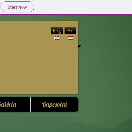
Start Now
Eng
Hu
aléria
Kapcsolat